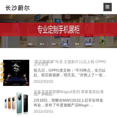
“双芯探索家”马龙 主题影片11点上线 OPPO
今
正式官宣
日
前几日，OPPO发文称：“不问终点，全力以
金
赴。双芯探索家，明天见。”并附上了一张...
价
2022/03/02
京东方供货荣耀Magic4系列 屏幕素质拉满
国产屏崛起!
2月28日，荣耀在MWC2022上召开全球发
布会，发布了年度旗舰产品Magic ...
2022/03/01