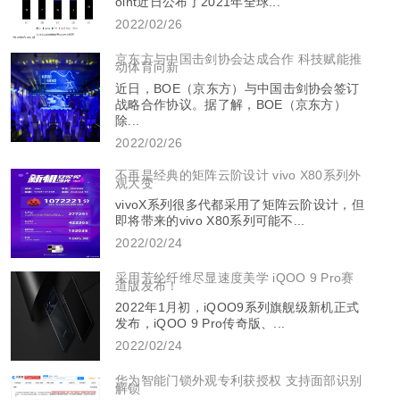
oint近日公布了2021年全球...
2022/02/26
京东方与中国击剑协会达成合作 科技赋能推
动体育向新
近日，BOE（京东方）与中国击剑协会签订
战略合作协议。据了解，BOE（京东方）
除...
2022/02/26
不再是经典的矩阵云阶设计 vivo X80系列外
观大变
vivoX系列很多代都采用了矩阵云阶设计，但
即将带来的vivo X80系列可能不...
2022/02/24
采用芳纶纤维尽显速度美学 iQOO 9 Pro赛
道版发布！
2022年1月初，iQOO9系列旗舰级新机正式
发布，iQOO 9 Pro传奇版、...
2022/02/24
华为智能门锁外观专利获授权 支持面部识别
解锁