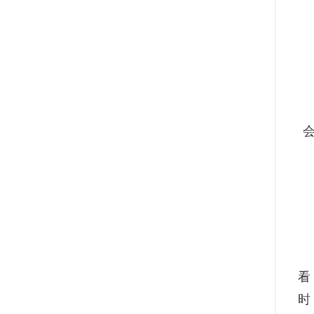
在
荣
看
时