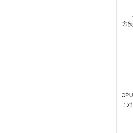
此前
方预
联
CP
了对
虽