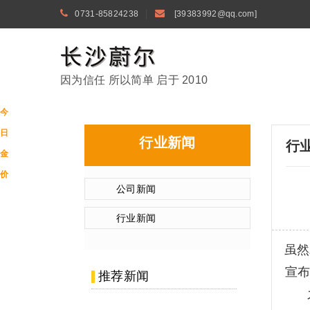
0731-85824238
[39383992@qq.com]
因为信任 所以简单 启于 2010
今
日
行业新闻
行
金
价
公司新闻
行业新闻
虽然
宣布
推荐新闻