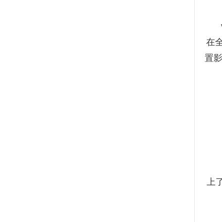
vi
在
置影
日前
上