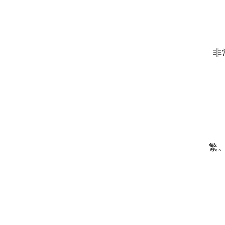
正
非
虽然
繁。