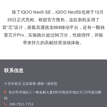
除了iQOO Neo5 SE，iQOO Neo5S也将于12月
20日正式亮相。根据官方预热，这款新机采用了
双“芯”设计，搭载高通骁龙888移动平台，还有一颗独
显芯片Pro，实验跑分超过86万分，性能强悍，并能
带来持久的高帧丝滑游戏体验。
联系信息
十五年老店 正品靠谱 感谢一路有您
长沙市开福区八一桥金帆大厦E时代电讯市场左大门2号蔚尔数
码
189-7311-7711